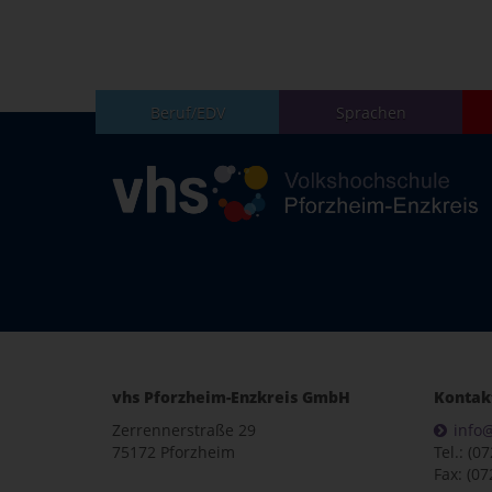
Beruf/EDV
Sprachen
vhs Pforzheim-Enzkreis GmbH
Kontak
Zerrennerstraße 29
info
75172 Pforzheim
Tel.: (0
Fax: (07