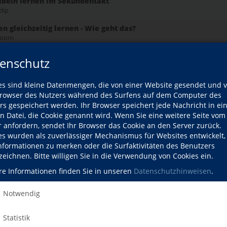
abeln lernen im Sekundentakt
dip
 gleichzeitig lernen - Wie geht das?
 zoom
– Online-Kurs mit Zoom
enschutz
ion 8)
– am Abend Online-Kurs mit Zoom
es sind kleine Datenmengen, die von einer Website gesendet und 
ion 2)
owser des Nutzers während des Surfens auf dem Computer des
rs gespeichert werden. Ihr Browser speichert jede Nachricht in ei
– am Abend Online-Kurs mit Zoom
en Datei, die Cookie genannt wird. Wenn Sie eine weitere Seite vom
ion 2)
r anfordern, sendet Ihr Browser das Cookie an den Server zurück.
es wurden als zuverlässiger Mechanismus für Websites entwickelt
 Vormittag, Online-Kurs mit vhs.cloud
Informationen zu merken oder die Surfaktivitäten des Benutzers
o A1, ab Lektion 1)
zeichnen. Bitte willigen Sie in die Verwendung von Cookies ein.
ür B1+ Sprachliche Fallen und Besonderheiten
re Informationen finden Sie in unseren
Datenschutzhinweisen
.
.cloud
- Online-Kurs mit Zoom
Notwendig
Statistik
- am Abend Online-Kurs mit Zoom