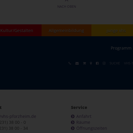
NACH OBEN
Kultur/Gestalten
Allgemeinbildung
junge vhs
Programm
SUCHE
VHS-
t
Service
@vhs-pforzheim.de
Anfahrt
7231) 38 00 - 0
Räume
231) 38 00 - 34
Öffnungszeiten