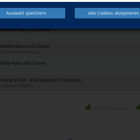
ken - Sprache, Kultur & Reise Online-Kurs mit Zoom
Auswahl speichern
Alle Cookies akzeptieren
e Vorkenntnisse
. Online-Kurs mit Zoom
 Online-Kurs mit Zoom
s-Semester Koreanisch
Online-Kurs mit Zoom
tung B1/B2 - Prüfungsteil Schreiben
g jederzeit möglich
Der Kurs ist buchbar!