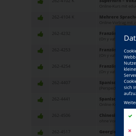
262-4102 K
Superhirn – Vok
Online-Kurs mit edu
262-4104 K
Mehrere Sprachen
Online-Vortrag mit
262-4232
Französisch A2 
Dat
(On y va! A2, ab Lekt
262-4253
Französisch B1 
Cooki
(On y va! B1, ab Lekt
Webbr
Nutze
262-4254
Französisch B1 
klein
(On y va! B1, ab Lekt
Serve
Cooki
262-4407
Spanisch A1 - am
sich 
(Perspectivas Contig
aufzu
262-4441
Spanisch - Fit f
Weite
Online-Kurs mit vhs
262-4506
Chinesisch A1.1 
ohne Vorkenntnisse
262-4517
Georgisch A1.1 