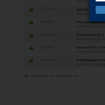
ohne Vorkenntnisse
262-4518
Georgien entdec
Schnupperkurs, ohn
262-4542
Koreanisch A1.1
ohne Vorkenntnisse
262-4543
Koreanisch A1.3
Vorkenntnisse: 2 vh
262-4580
Russisch A1.1 - 
ohne Vorkenntnisse
262-4690
Prüfungsvorberei
Online-Kurs: Einstie
druckbare Version der Liste