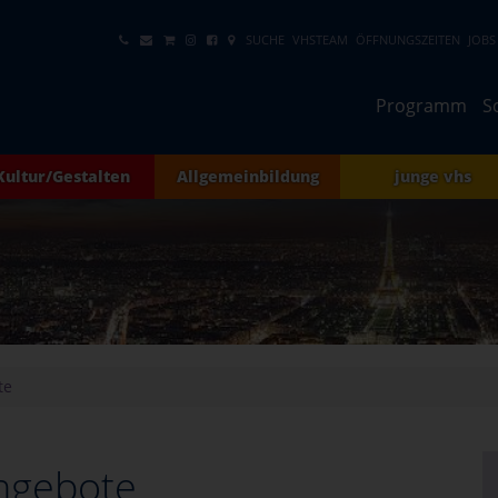
SUCHE
VHSTEAM
ÖFFNUNGSZEITEN
JOBS
Programm
S
Kultur/Gestalten
Allgemeinbildung
junge vhs
te
ngebote