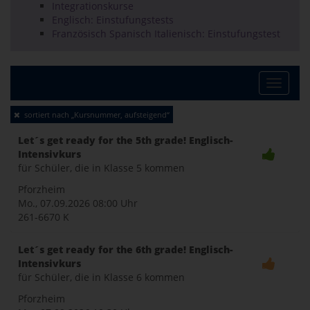
Integrationskurse
Englisch: Einstufungstests
Französisch Spanisch Italienisch: Einstufungstest
Toggle
sortiert nach „Kursnummer, aufsteigend“
naviga
Let´s get ready for the 5th grade! Englisch-
Intensivkurs
für Schüler, die in Klasse 5 kommen
Pforzheim
Mo., 07.09.2026
08:00 Uhr
261-6670 K
Let´s get ready for the 6th grade! Englisch-
Intensivkurs
für Schüler, die in Klasse 6 kommen
Pforzheim