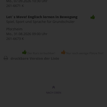
Mo., 07.09.2026
10:30 Uhr
261-6671 K
Let´s Move! Englisch lernen in Bewegung
Spiel, Sport und Sprache für Grundschüler
Pforzheim
Mo., 31.08.2026
09:00 Uhr
261-6673 K
Der Kurs ist buchbar!
Nur noch wenige Plätze frei!
druckbare Version der Liste
NACH OBEN