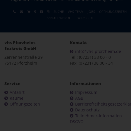
SUCHE
VHS-TEAM
JOBS
ÖFFNUNGSZEITEN
BENUTZERPROFIL
WIDERRUF
vhs Pforzheim-
Kontakt
Enzkreis GmbH
info@vhs-pforzheim.de
Zerrennerstraße 29
Tel.: (07231) 38 00 - 0
75172 Pforzheim
Fax: (07231) 38 00 - 34
Service
Informationen
Anfahrt
Impressum
Räume
AGB
Öffnungszeiten
Barrierefreiheitsgesetzerkl
Datenschutz
Teilnehmer-Information
DSGVO