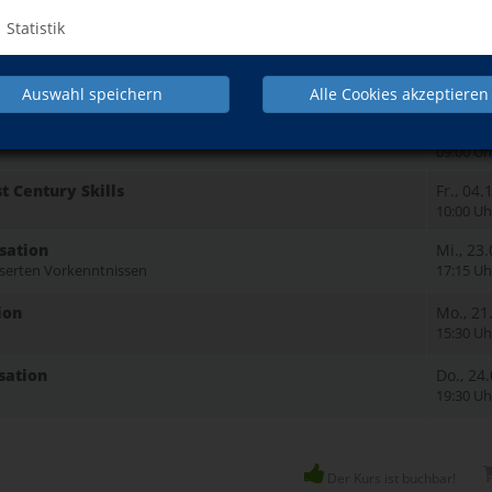
2/C1 – am Vormittag
Do., 24
Statistik
10:30 Uh
C2 – am Nachmittag Improve your English through
Mi., 30
15:00 Uh
Auswahl speichern
Alle Cookies akzeptieren
ws- Levels B1 to C1
Sa., 30
09:00 Uh
st Century Skills
Fr., 04
10:00 Uh
sation
Mi., 23
sserten Vorkenntnissen
17:15 Uh
ion
Mo., 21
15:30 Uh
sation
Do., 24
19:30 Uh
Der Kurs ist buchbar!