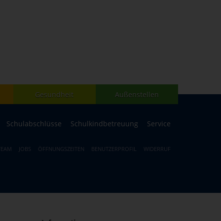
Gesundheit
Außenstellen
Schulabschlüsse
Schulkindbetreuung
Service
TEAM
JOBS
ÖFFNUNGSZEITEN
BENUTZERPROFIL
WIDERRUF