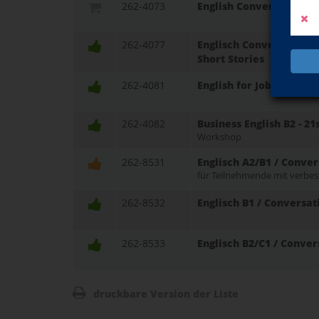
262-4073
English Conversation B
262-4077
Englisch Conversation 
Short Stories
262-4081
English for Job Intervie
262-4082
Business English B2 - 21
Workshop
262-8531
Englisch A2/B1 / Conver
für Teilnehmende mit verbe
262-8532
Englisch B1 / Conversat
262-8533
Englisch B2/C1 / Conver
druckbare Version der Liste