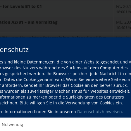
- for Levels B1 to C1
Fr., 20
18:00 Uh
ation A2/B1 – am Vormittag
Mi., 23
10:40 Uh
2/B1 – am Vormittag Entertaining, Relaxed and Fun
Mo., 21
ar
08:50 Uh
enschutz
B1– am Vormittag
Di., 22
10:40 Uh
es sind kleine Datenmengen, die von einer Website gesendet und 
owser des Nutzers während des Surfens auf dem Computer des
2 – am Vormittag
Mi., 23
rs gespeichert werden. Ihr Browser speichert jede Nachricht in ei
10:40 Uh
en Datei, die Cookie genannt wird. Wenn Sie eine weitere Seite vom
r anfordern, sendet Ihr Browser das Cookie an den Server zurück.
2 – am Abend
Mi., 23
es wurden als zuverlässiger Mechanismus für Websites entwickelt
17:00 Uh
Informationen zu merken oder die Surfaktivitäten des Benutzers
2 – am Abend Have fun talking!
Do., 08
zeichnen. Bitte willigen Sie in die Verwendung von Cookies ein.
17:00 Uh
re Informationen finden Sie in unseren
Datenschutzhinweisen
.
2/C1 – am Abend Practice makes better!
Mi., 21
16:30 Uh
Notwendig