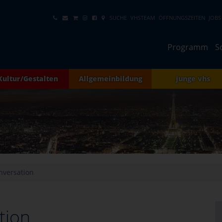
SUCHE
VHSTEAM
ÖFFNUNGSZEITEN
JOBS
Programm
S
Kultur/Gestalten
Allgemeinbildung
junge vhs
nversation
tion