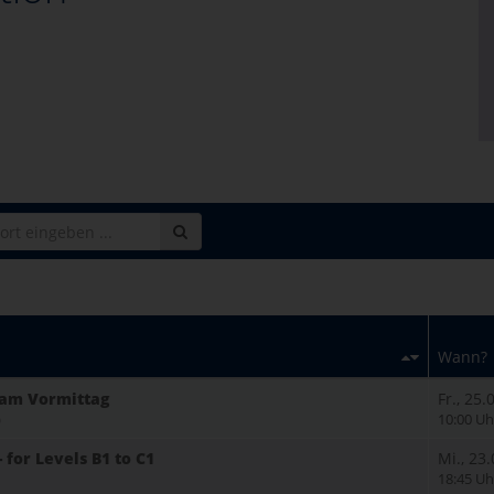
Wann?
- am Vormittag
Fr., 25
)
10:00 Uh
 for Levels B1 to C1
Mi., 23
18:45 Uh