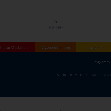
NACH OBEN
Kultur/Gestalten
Allgemeinbildung
junge vhs
Programm
SUCHE
VHS-