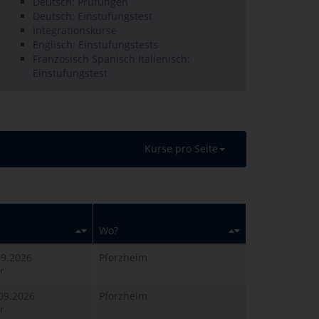
Deutsch: Prüfungen
Deutsch: Einstufungstest
Integrationskurse
Englisch: Einstufungstests
Französisch Spanisch Italienisch:
Einstufungstest
Kurse pro Seite
Wo?
.09.2026
Pforzheim
r
.09.2026
Pforzheim
r