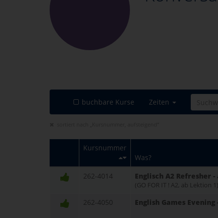
buchbare Kurse
Zeiten
sortiert nach „Kursnummer, aufsteigend“
Kursnummer
Was?
262-4014
Englisch A2 Refresher 
(GO FOR IT ! A2, ab Lektion 1
262-4050
English Games Evening -