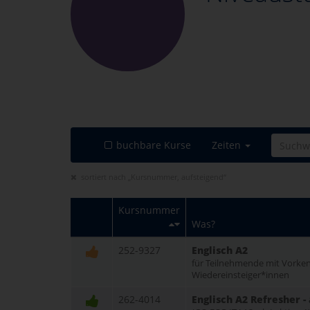
buchbare Kurse
Zeiten
sortiert nach „Kursnummer, aufsteigend“
Kursnummer
Was?
252-9327
Englisch A2
für Teilnehmende mit Vorke
Wiedereinsteiger*innen
262-4014
Englisch A2 Refresher 