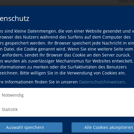
)
10:00 Uh
Mo., 21
enschutz
18:00 Uh
ttag
Mo., 28
es sind kleine Datenmengen, die von einer Website gesendet und 
09:00 Uh
owser des Nutzers während des Surfens auf dem Computer des
rs gespeichert werden. Ihr Browser speichert jede Nachricht in ei
Mi., 23
en Datei, die Cookie genannt wird. Wenn Sie eine weitere Seite vom
17:20 Uh
r anfordern, sendet Ihr Browser das Cookie an den Server zurück.
ation A2/B1 – am Vormittag
Mi., 23
es wurden als zuverlässiger Mechanismus für Websites entwickelt
10:40 Uh
Informationen zu merken oder die Surfaktivitäten des Benutzers
zeichnen. Bitte willigen Sie in die Verwendung von Cookies ein.
2/B1 – am Vormittag Entertaining, Relaxed and Fun
Mo., 21
re Informationen finden Sie in unseren
Datenschutzhinweisen
.
ar
08:50 Uh
se A2
Do., 24
Notwendig
18:30 Uh
Statistik
Mi., 23
nntnissen
19:00 Uh
sation
Mi., 23
Auswahl speichern
Alle Cookies akzeptieren
sserten Vorkenntnissen
17:15 Uh