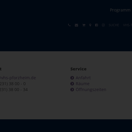
Programm
SUCHE
VHS-
t
Service
@vhs-pforzheim.de
Anfahrt
7231) 38 00 - 0
Räume
231) 38 00 - 34
Öffnungszeiten