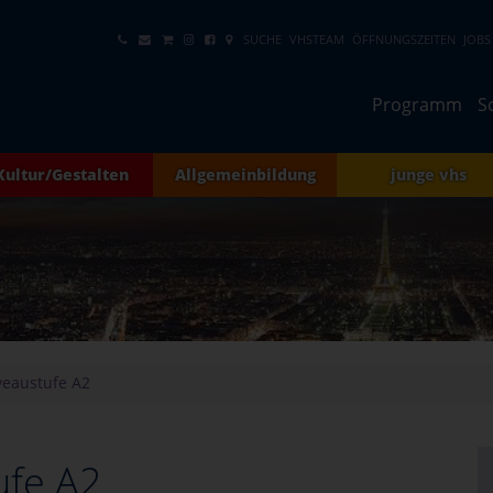
SUCHE
VHSTEAM
ÖFFNUNGSZEITEN
JOBS
Programm
S
Kultur/Gestalten
Allgemeinbildung
junge vhs
veaustufe A2
ufe A2