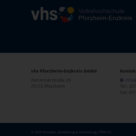
vhs Pforzheim-Enzkreis GmbH
Kontak
Zerrennerstraße 29
info
75172 Pforzheim
Tel.: (0
Fax: (07
© 2026 Konzept, Gestaltung & Umsetzung:
ITEM KG