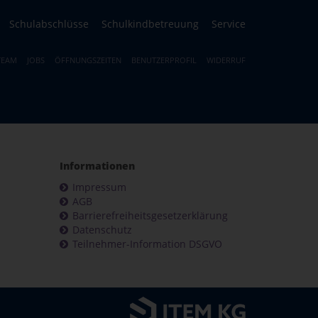
Schulabschlüsse
Schulkindbetreuung
Service
TEAM
JOBS
ÖFFNUNGSZEITEN
BENUTZERPROFIL
WIDERRUF
Informationen
Impressum
AGB
Barrierefreiheitsgesetzerklärung
Datenschutz
Teilnehmer-Information DSGVO