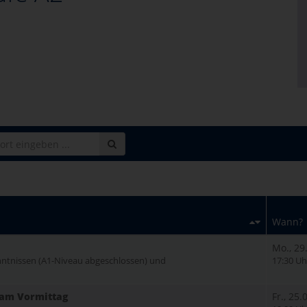
Wann?
Mo., 29
nntnissen (A1-Niveau abgeschlossen) und
17:30 Uh
- am Vormittag
Fr., 25