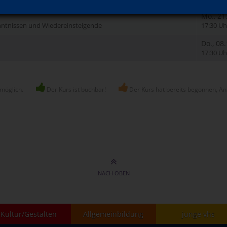
Mo., 21
nntnissen und Wiedereinsteigende
17:30 Uh
Do., 08
17:30 Uh
 möglich.
Der Kurs ist buchbar!
Der Kurs hat bereits begonnen, An
NACH OBEN
Kultur/Gestalten
Allgemeinbildung
junge vhs