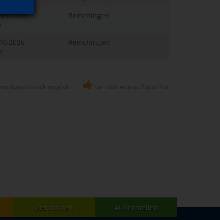
.09.2026
Remchingen
r
.10.2026
Remchingen
r
meldung ist noch möglich!
Nur noch wenige Plätze frei!
Gesundheit
Außenstellen