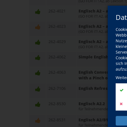
(GO FOR IT ! A2, ab Lektion 1
262-4021
Englisch A2 – am Abend
Dat
(GO FOR IT! A2, ab Lektion 5)
262-4023
Englisch A2 – am Vormi
Cooki
(GO FOR IT! A2, ab Lektion 9)
Webbr
Nutze
262-4029
Englisch A2 – am Abend
klein
(GO FOR IT! A2, ab Lektion 6)
Serve
262-4062
Simple English Convers
Cooki
sich 
aufzu
262-4063
English Conversation A
Weite
with a Pinch of Gramm
262-7106
English Refresher Cour
262-8530
Englisch A2.2
für Teilnehmende mit Vorke
262-8531
Englisch A2/B1 / Conver
für Teilnehmende mit verbe