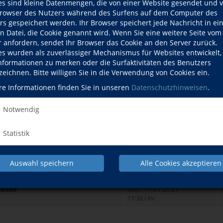
 am Abend
Di., 22.09.2026
es sind kleine Datenmengen, die von einer Website gesendet und 
b Lektion 6)
18:30 Uhr
owser des Nutzers während des Surfens auf dem Computer des
rs gespeichert werden. Ihr Browser speichert jede Nachricht in ei
 am Abend
Do., 24.09.2026
en Datei, die Cookie genannt wird. Wenn Sie eine weitere Seite vom
b Lektion 11)
18:00 Uhr
r anfordern, sendet Ihr Browser das Cookie an den Server zurück.
es wurden als zuverlässiger Mechanismus für Websites entwickelt
 am Spätnachmittag
Mi., 16.09.2026
Informationen zu merken oder die Surfaktivitäten des Benutzers
b Lektion 1)
17:00 Uhr
zeichnen. Bitte willigen Sie in die Verwendung von Cookies ein.
Do., 24.09.2026
re Informationen finden Sie in unseren
Datenschutzhinweisen
.
t Vorkenntnissen
18:30 Uhr
Di., 22.09.2026
Notwendig
t geringen Vorkenntnissen
17:00 Uhr
Statistik
Di., 24.11.2026
t Vorkenntnissen
17:00 Uhr
passo
Mo., 28.09.2026
Auswahl speichern
Alle Cookies akzeptieren
17:30 Uhr
passo
Mo., 11.01.2027
17:30 Uhr