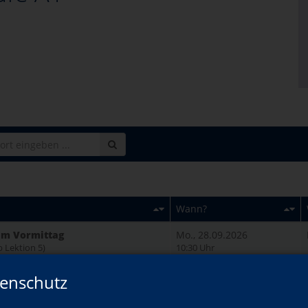
Wann?
 am Vormittag
Mo., 28.09.2026
b Lektion 5)
10:30 Uhr
 am Abend
Mi., 23.09.2026
enschutz
b Lektion 1)
18:15 Uhr