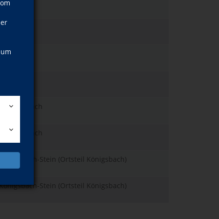
Pforzheim
vom
ner
Pforzheim
, um
Pforzheim
Birkenfeld
Kämpfelbach
Kämpfelbach
Königsbach-Stein (Ortsteil Königsbach)
Königsbach-Stein (Ortsteil Königsbach)