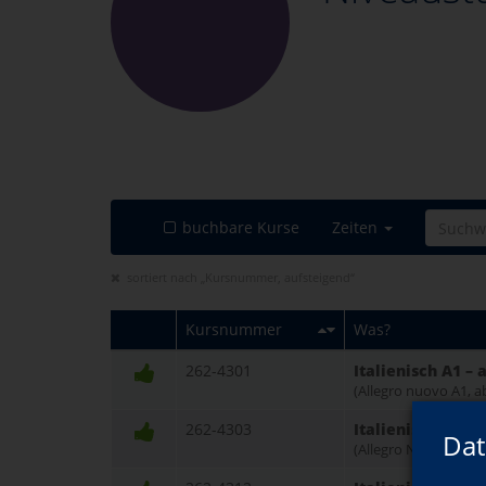
buchbare Kurse
Zeiten
sortiert nach „Kursnummer, aufsteigend“
Kursnummer
Was?
262-4301
Italienisch A1 –
(Allegro nuovo A1, a
262-4303
Italienisch A1 –
Dat
(Allegro Nuovo A1, a