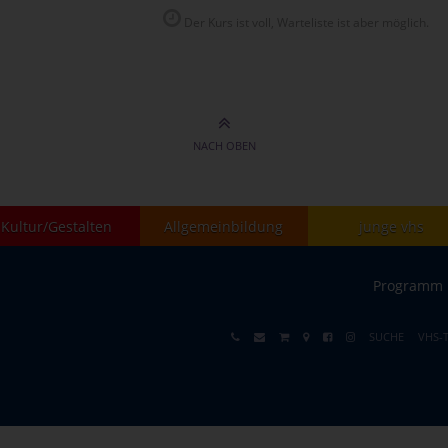
Der Kurs ist voll, Warteliste ist aber möglich.
NACH OBEN
Kultur/Gestalten
Allgemeinbildung
junge vhs
Programm
SUCHE
VHS-