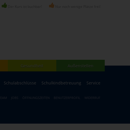
Der Kurs ist buchbar!
Nur noch wenige Plätze frei!
Gesundheit
Außenstellen
Schulabschlüsse
Schulkindbetreuung
Service
TEAM
JOBS
ÖFFNUNGSZEITEN
BENUTZERPROFIL
WIDERRUF