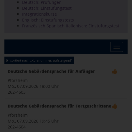
Deutsch: Prüfungen
Deutsch: Einstufungstest
Integrationskurse
Englisch: Einstufungstests
Französisch Spanisch Italienisch: Einstufungstest
Toggle
sortiert nach „Kursnummer, aufsteigend“
naviga
Deutsche Gebärdensprache für Anfänger
Pforzheim
Mo., 07.09.2026
18:00 Uhr
262-4603
Deutsche Gebärdensprache für Fortgeschrittene
Pforzheim
Mo., 07.09.2026
19:45 Uhr
262-4604