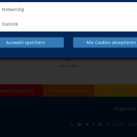
isch (Neugriechisch) A1.8
tnisse: 7 vhs-Semester Griechisch
Notwendig
Statistik
Auswahl speichern
Alle Cookies akzeptieren
NACH OBEN
Kultur/Gestalten
Allgemeinbildung
junge vhs
Programm
SUCHE
VHS-