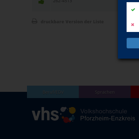
262-4513
Griech
Vorkenn
druckbare Version der Liste
Beruf/EDV
Sprachen