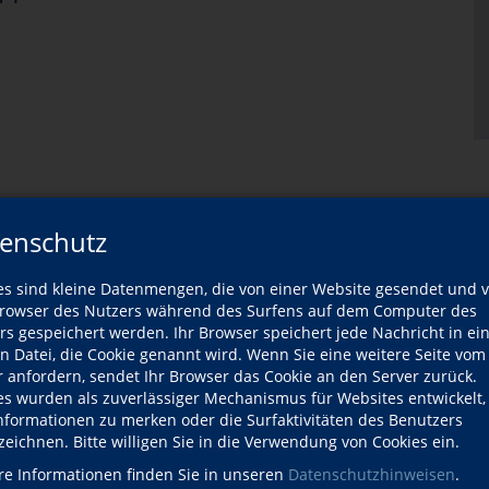
enschutz
es sind kleine Datenmengen, die von einer Website gesendet und 
owser des Nutzers während des Surfens auf dem Computer des
rs gespeichert werden. Ihr Browser speichert jede Nachricht in ei
en Datei, die Cookie genannt wird. Wenn Sie eine weitere Seite vom
isch (Neugriechisch) A1.3
r anfordern, sendet Ihr Browser das Cookie an den Server zurück.
tnisse: 2 vhs-Semester Griechisch
es wurden als zuverlässiger Mechanismus für Websites entwickelt
Informationen zu merken oder die Surfaktivitäten des Benutzers
isch (Neugriechisch) A1.4
zeichnen. Bitte willigen Sie in die Verwendung von Cookies ein.
tnisse: 3 vhs-Semester Griechisch
re Informationen finden Sie in unseren
Datenschutzhinweisen
.