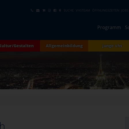
SUCHE
VHSTEAM
ÖFFNUNGSZEITEN
JOBS
Programm
S
Kultur/Gestalten
Allgemeinbildung
junge vhs
ch