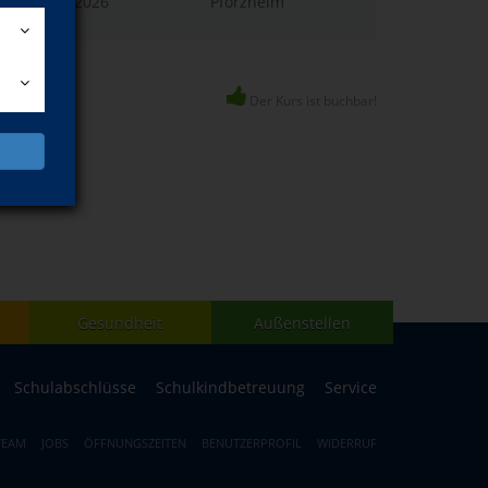
Di., 22.09.2026
Pforzheim
18:30 Uhr
Der Kurs ist buchbar!
Gesundheit
Außenstellen
Schulabschlüsse
Schulkindbetreuung
Service
TEAM
JOBS
ÖFFNUNGSZEITEN
BENUTZERPROFIL
WIDERRUF