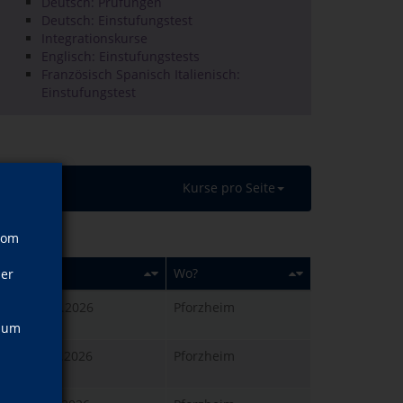
Deutsch: Prüfungen
Deutsch: Einstufungstest
Integrationskurse
Englisch: Einstufungstests
Französisch Spanisch Italienisch:
Einstufungstest
Kurse pro Seite
vom
Wann?
Wo?
ner
Do., 24.09.2026
Pforzheim
18:30 Uhr
, um
Mi., 23.09.2026
Pforzheim
18:30 Uhr