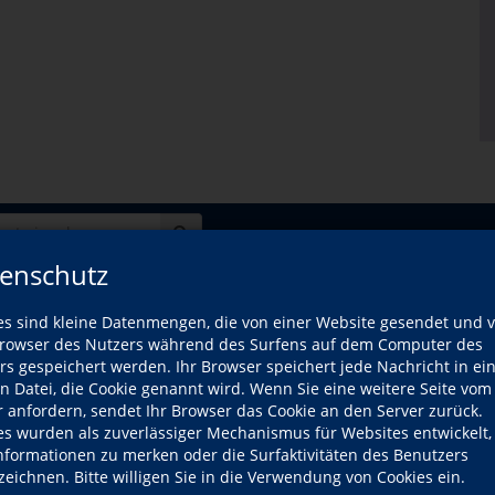
enschutz
es sind kleine Datenmengen, die von einer Website gesendet und 
owser des Nutzers während des Surfens auf dem Computer des
rs gespeichert werden. Ihr Browser speichert jede Nachricht in ei
sch Anfänger (A1.1)
en Datei, die Cookie genannt wird. Wenn Sie eine weitere Seite vom
orkenntnisse
r anfordern, sendet Ihr Browser das Cookie an den Server zurück.
es wurden als zuverlässiger Mechanismus für Websites entwickelt
sch A1.4
Informationen zu merken oder die Surfaktivitäten des Benutzers
tnisse: 3 vhs-Semester Japanisch
zeichnen. Bitte willigen Sie in die Verwendung von Cookies ein.