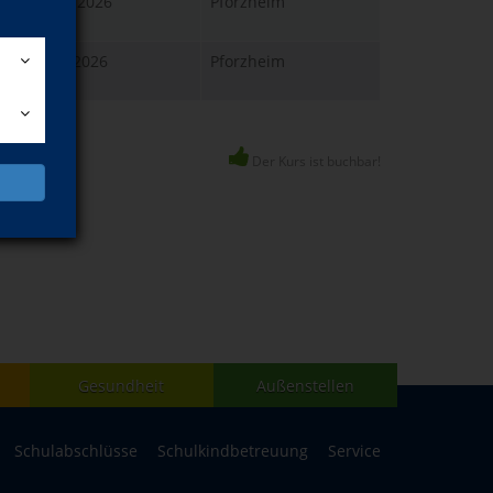
Do., 01.10.2026
Pforzheim
18:00 Uhr
Di., 22.09.2026
Pforzheim
18:15 Uhr
Der Kurs ist buchbar!
Gesundheit
Außenstellen
Schulabschlüsse
Schulkindbetreuung
Service