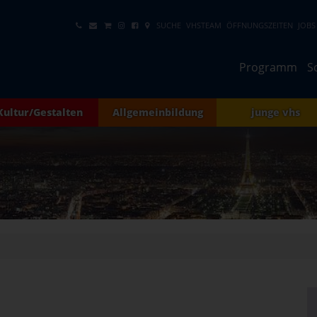
SUCHE
VHSTEAM
ÖFFNUNGSZEITEN
JOBS
Programm
S
Kultur/Gestalten
Allgemeinbildung
junge vhs
h