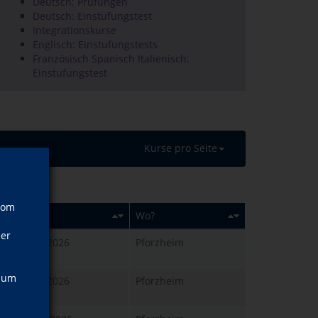
Deutsch: Prüfungen
Deutsch: Einstufungstest
Integrationskurse
Englisch: Einstufungstests
Französisch Spanisch Italienisch:
Einstufungstest
Kurse pro Seite
vom
Wann?
Wo?
ner
Di., 06.10.2026
Pforzheim
17:20 Uhr
, um
Di., 06.10.2026
Pforzheim
15:45 Uhr