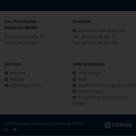
vhs Pforzheim-
Kontakt
Enzkreis GmbH
info@vhs-pforzheim.de
Zerrennerstraße 29
Tel.: (07231) 38 00 - 0
75172 Pforzheim
Fax: (07231) 38 00 - 34
Service
Informationen
Anfahrt
Impressum
Räume
AGB
Öffnungszeiten
Barrierefreiheitsgesetzerkl
Datenschutz
Teilnehmer-Information
DSGVO
© 2026 Konzept, Gestaltung & Umsetzung:
ITEM KG