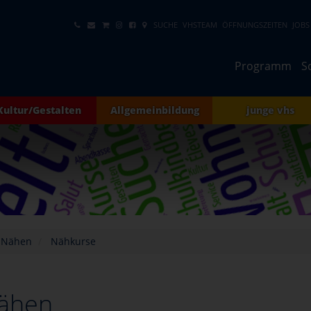
SUCHE
VHSTEAM
ÖFFNUNGSZEITEN
JOBS
Programm
S
Kultur/Gestalten
Allgemeinbildung
junge vhs
 Nähen
Nähkurse
ähen