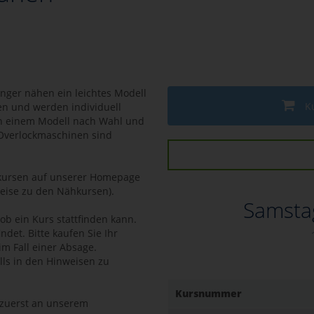
nfänger nähen ein leichtes Modell
K
en und werden individuell
an einem Modell nach Wahl und
 Overlockmaschinen sind
hkursen auf unserer Homepage
eise zu den Nähkursen).
Samstag
ob ein Kurs stattfinden kann.
ndet. Bitte kaufen Sie Ihr
 im Fall einer Absage.
lls in den Hinweisen zu
Kursnummer
zuerst an unserem