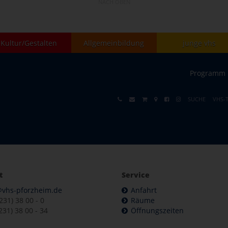
NACH OBEN
Kultur/Gestalten
Allgemeinbildung
junge vhs
Programm
SUCHE
VHS-
t
Service
@vhs-pforzheim.de
Anfahrt
7231) 38 00 - 0
Räume
231) 38 00 - 34
Öffnungszeiten