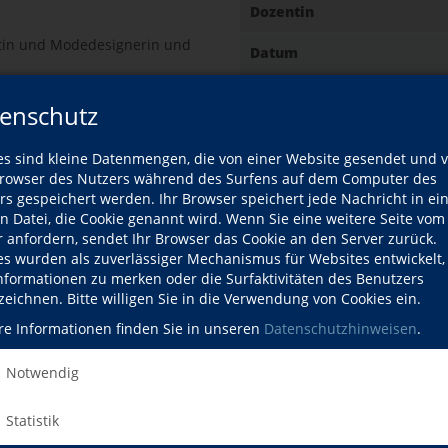
Dozentin
rtin und Modedesignerin und
Datum
enschutz
Gebühr
es sind kleine Datenmengen, die von einer Website gesendet und 
owser des Nutzers während des Surfens auf dem Computer des
rs gespeichert werden. Ihr Browser speichert jede Nachricht in ei
Ort
en Datei, die Cookie genannt wird. Wenn Sie eine weitere Seite vom
fil
r anfordern, sendet Ihr Browser das Cookie an den Server zurück.
ozentin
es wurden als zuverlässiger Mechanismus für Websites entwickelt
Informationen zu merken oder die Surfaktivitäten des Benutzers
zeichnen. Bitte willigen Sie in die Verwendung von Cookies ein.
Kursdetails drucken
re Informationen finden Sie in unseren
Datenschutzhinweisen
.
Notwendig
Kursort
Statistik
Hier klicken, 