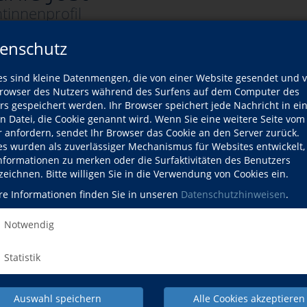
tinnenprofil
enschutz
er Dozentin
es sind kleine Datenmengen, die von einer Website gesendet und 
owser des Nutzers während des Surfens auf dem Computer des
rs gespeichert werden. Ihr Browser speichert jede Nachricht in ei
Wann?
en Datei, die Cookie genannt wird. Wenn Sie eine weitere Seite vom
r anfordern, sendet Ihr Browser das Cookie an den Server zurück.
Sa., 17.10.2026
es wurden als zuverlässiger Mechanismus für Websites entwickelt
Informationen zu merken oder die Surfaktivitäten des Benutzers
zeichnen. Bitte willigen Sie in die Verwendung von Cookies ein.
re Informationen finden Sie in unseren
Datenschutzhinweisen
.
Notwendig
NACH OBEN
Statistik
Auswahl speichern
Alle Cookies akzeptieren
Kultur/Gestalten
Allgemeinbildung
junge vhs