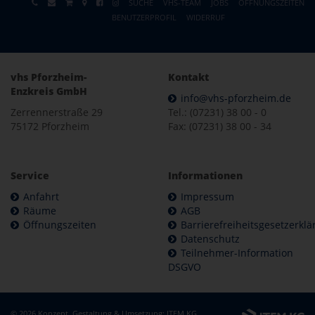
SUCHE
VHS-TEAM
JOBS
ÖFFNUNGSZEITEN
BENUTZERPROFIL
WIDERRUF
vhs Pforzheim-
Kontakt
Enzkreis GmbH
info@vhs-pforzheim.de
Zerrennerstraße 29
Tel.: (07231) 38 00 - 0
75172 Pforzheim
Fax: (07231) 38 00 - 34
Service
Informationen
Anfahrt
Impressum
Räume
AGB
Öffnungszeiten
Barrierefreiheitsgesetzerkl
Datenschutz
Teilnehmer-Information
DSGVO
© 2026 Konzept, Gestaltung & Umsetzung:
ITEM KG