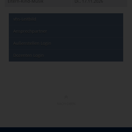
Eltern-Kind-Musik
Di., 17.11.2026
vhs-Leitbild
Ansprechpartner
Außenstellen Login
Dozenten Login
NACH OBEN