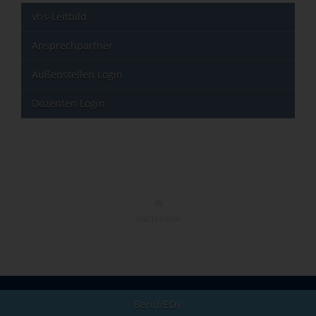
vhs-Leitbild
Ansprechpartner
Außenstellen Login
Dozenten Login
NACH OBEN
Beruf/EDV