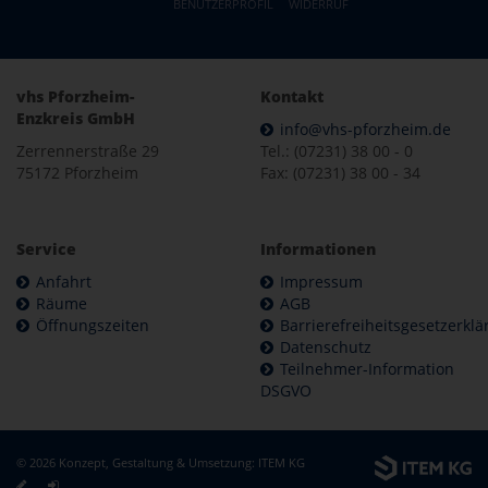
BENUTZERPROFIL
WIDERRUF
vhs Pforzheim-
Kontakt
Enzkreis GmbH
info@vhs-pforzheim.de
Zerrennerstraße 29
Tel.: (07231) 38 00 - 0
75172 Pforzheim
Fax: (07231) 38 00 - 34
Service
Informationen
Anfahrt
Impressum
Räume
AGB
Öffnungszeiten
Barrierefreiheitsgesetzerkl
Datenschutz
Teilnehmer-Information
DSGVO
© 2026 Konzept, Gestaltung & Umsetzung:
ITEM KG