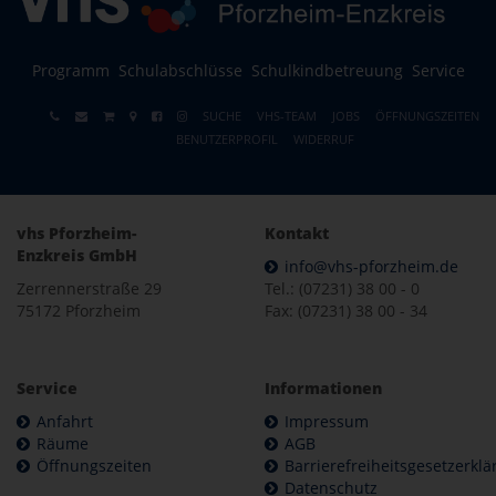
Programm
Schulabschlüsse
Schulkindbetreuung
Service
SUCHE
VHS-TEAM
JOBS
ÖFFNUNGSZEITEN
BENUTZERPROFIL
WIDERRUF
vhs Pforzheim-
Kontakt
Enzkreis GmbH
info@vhs-pforzheim.de
Zerrennerstraße 29
Tel.: (07231) 38 00 - 0
75172 Pforzheim
Fax: (07231) 38 00 - 34
Service
Informationen
Anfahrt
Impressum
Räume
AGB
Öffnungszeiten
Barrierefreiheitsgesetzerkl
Datenschutz