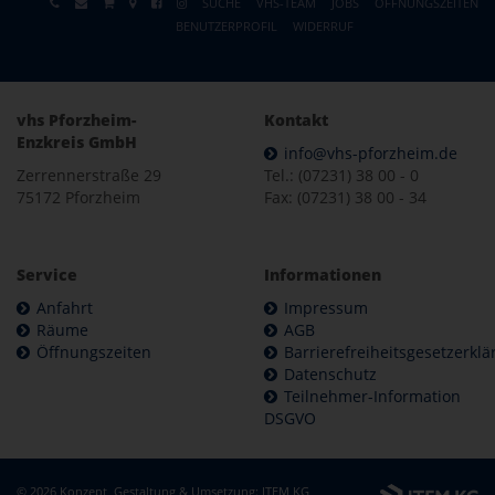
SUCHE
VHS-TEAM
JOBS
ÖFFNUNGSZEITEN
BENUTZERPROFIL
WIDERRUF
vhs Pforzheim-
Kontakt
Enzkreis GmbH
info@vhs-pforzheim.de
Zerrennerstraße 29
Tel.: (07231) 38 00 - 0
75172 Pforzheim
Fax: (07231) 38 00 - 34
Service
Informationen
Anfahrt
Impressum
Räume
AGB
Öffnungszeiten
Barrierefreiheitsgesetzerkl
Datenschutz
Teilnehmer-Information
DSGVO
© 2026 Konzept, Gestaltung & Umsetzung:
ITEM KG