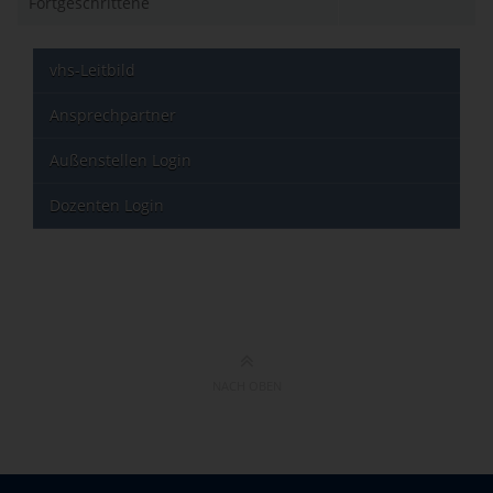
Fortgeschrittene
vhs-Leitbild
Ansprechpartner
Außenstellen Login
Dozenten Login
NACH OBEN