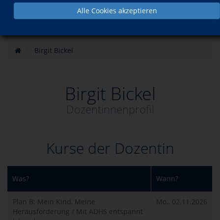
Alle Cookies akzeptieren
Birgit Bickel
Birgit Bickel
Dozentinnenprofil
Kurse der Dozentin
Was?
Wann?
Plan B: Mein Kind, Meine
Mo., 02.11.2026
Herausforderung / Mit ADHS entspannt