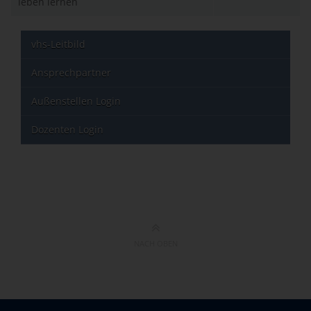
leben lernen
vhs-Leitbild
Ansprechpartner
Außenstellen Login
Dozenten Login
NACH OBEN