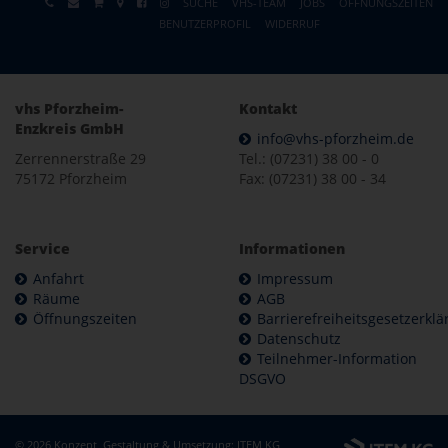
SUCHE
VHS-TEAM
JOBS
ÖFFNUNGSZEITEN
BENUTZERPROFIL
WIDERRUF
vhs Pforzheim-
Kontakt
Enzkreis GmbH
info@vhs-pforzheim.de
Zerrennerstraße 29
Tel.: (07231) 38 00 - 0
75172 Pforzheim
Fax: (07231) 38 00 - 34
Service
Informationen
Anfahrt
Impressum
Räume
AGB
Öffnungszeiten
Barrierefreiheitsgesetzerkl
Datenschutz
Teilnehmer-Information
DSGVO
© 2026 Konzept, Gestaltung & Umsetzung:
ITEM KG