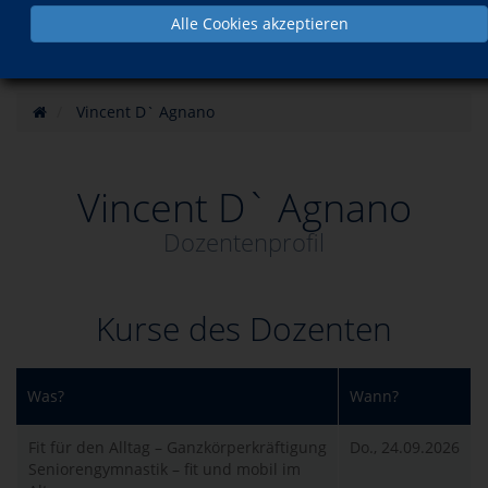
Alle Cookies akzeptieren
Vincent D` Agnano
Vincent D` Agnano
Dozentenprofil
Kurse des Dozenten
Was?
Wann?
Fit für den Alltag – Ganzkörperkräftigung
Do., 24.09.2026
Seniorengymnastik – fit und mobil im