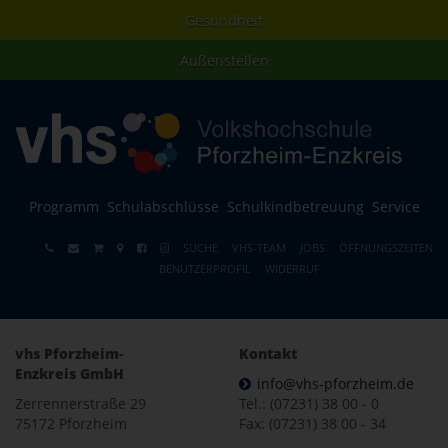
Gesundheit
Außenstellen
Programm
Schulabschlüsse
Schulkindbetreuung
Service
SUCHE
VHS-TEAM
JOBS
ÖFFNUNGSZEITEN
BENUTZERPROFIL
WIDERRUF
vhs Pforzheim-
Kontakt
Enzkreis GmbH
info@vhs-pforzheim.de
Zerrennerstraße 29
Tel.: (07231) 38 00 - 0
75172 Pforzheim
Fax: (07231) 38 00 - 34