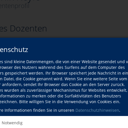
ntenprofil
es Dozenten
Wann?
enschutz
 Anfänger
Sa., 26.09.2026
es sind kleine Datenmengen, die von einer Website gesendet und 
owser des Nutzers während des Surfens auf dem Computer des
Sa., 10.10.2026
rs gespeichert werden. Ihr Browser speichert jede Nachricht in ei
en Datei, die Cookie genannt wird. Wenn Sie eine weitere Seite vom
Sa., 14.11.2026
r anfordern, sendet Ihr Browser das Cookie an den Server zurück.
es wurden als zuverlässiger Mechanismus für Websites entwickelt
achtsmarkt
Sa., 05.12.2026
Informationen zu merken oder die Surfaktivitäten des Benutzers
zeichnen. Bitte willigen Sie in die Verwendung von Cookies ein.
rafotografie
Sa., 16.01.2027
re Informationen finden Sie in unseren
Datenschutzhinweisen
.
nd Fortgeschrittene
Sa., 30.01.2027
Notwendig