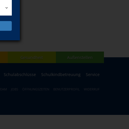
Gesundheit
Außenstellen
Schulabschlüsse
Schulkindbetreuung
Service
TEAM
JOBS
ÖFFNUNGSZEITEN
BENUTZERPROFIL
WIDERRUF