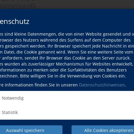
tinnenprofil
enschutz
er Dozentin
es sind kleine Datenmengen, die von einer Website gesendet und 
owser des Nutzers während des Surfens auf dem Computer des
rs gespeichert werden. Ihr Browser speichert jede Nachricht in ei
Wann?
en Datei, die Cookie genannt wird. Wenn Sie eine weitere Seite vom
r anfordern, sendet Ihr Browser das Cookie an den Server zurück.
zum Schwarzen Meer.
Di., 16.02.2027
es wurden als zuverlässiger Mechanismus für Websites entwickelt
Informationen zu merken oder die Surfaktivitäten des Benutzers
zeichnen. Bitte willigen Sie in die Verwendung von Cookies ein.
re Informationen finden Sie in unseren
Datenschutzhinweisen
.
Notwendig
NACH OBEN
Statistik
Auswahl speichern
Alle Cookies akzeptieren
Kultur/Gestalten
Allgemeinbildung
junge vhs