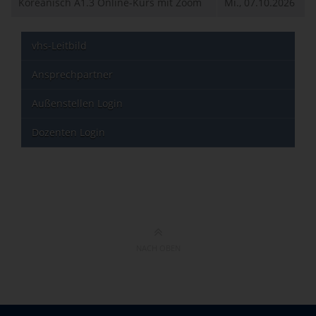
Koreanisch A1.3 Online-Kurs mit Zoom
Mi., 07.10.2026
vhs-Leitbild
Ansprechpartner
Außenstellen Login
Dozenten Login
NACH OBEN