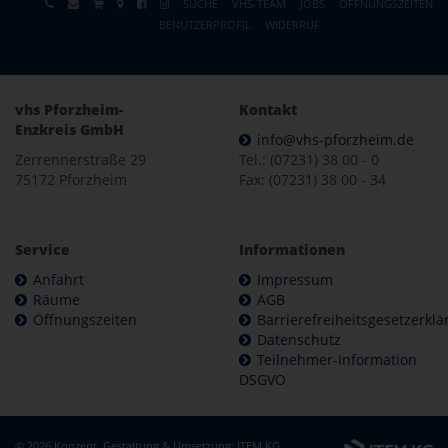
SUCHE
VHS-TEAM
JOBS
ÖFFNUNGSZEITEN
BENUTZERPROFIL
WIDERRUF
vhs Pforzheim-
Kontakt
Enzkreis GmbH
info@vhs-pforzheim.de
Zerrennerstraße 29
Tel.: (07231) 38 00 - 0
75172 Pforzheim
Fax: (07231) 38 00 - 34
Service
Informationen
Anfahrt
Impressum
Räume
AGB
Öffnungszeiten
Barrierefreiheitsgesetzerkl
Datenschutz
Teilnehmer-Information
DSGVO
© 2026 Konzept, Gestaltung & Umsetzung:
ITEM KG