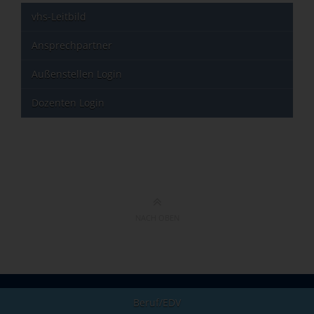
vhs-Leitbild
Ansprechpartner
Außenstellen Login
Dozenten Login
NACH OBEN
Beruf/EDV