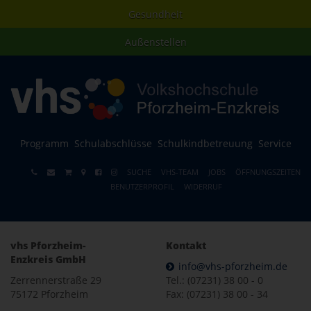
Gesundheit
Außenstellen
Programm
Schulabschlüsse
Schulkindbetreuung
Service
SUCHE
VHS-TEAM
JOBS
ÖFFNUNGSZEITEN
BENUTZERPROFIL
WIDERRUF
vhs Pforzheim-
Kontakt
Enzkreis GmbH
info@vhs-pforzheim.de
Zerrennerstraße 29
Tel.: (07231) 38 00 - 0
75172 Pforzheim
Fax: (07231) 38 00 - 34