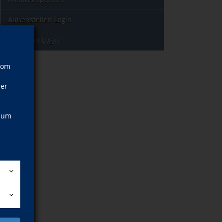
Außenstellen Login
Dozenten Login
vom
ner
, um