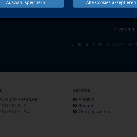
Auswahl speichern
Alle Cookies akzeptieren
Kultur/Gestalten
Allgemeinbildung
junge vhs
Programm
SUCHE
VHS-
t
Service
@vhs-pforzheim.de
Anfahrt
7231) 38 00 - 0
Räume
231) 38 00 - 34
Öffnungszeiten