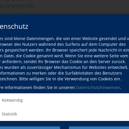
tinnenprofil
enschutz
er Dozentin
es sind kleine Datenmengen, die von einer Website gesendet und 
owser des Nutzers während des Surfens auf dem Computer des
Wann?
rs gespeichert werden. Ihr Browser speichert jede Nachricht in ei
en Datei, die Cookie genannt wird. Wenn Sie eine weitere Seite vom
Mo., 21.09.2026
r anfordern, sendet Ihr Browser das Cookie an den Server zurück.
es wurden als zuverlässiger Mechanismus für Websites entwickelt
Mo., 21.09.2026
Informationen zu merken oder die Surfaktivitäten des Benutzers
zeichnen. Bitte willigen Sie in die Verwendung von Cookies ein.
re Informationen finden Sie in unseren
Datenschutzhinweisen
.
Notwendig
Statistik
NACH OBEN