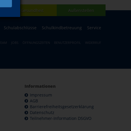
Gesundheit
Außenstellen
Schulabschlüsse
Schulkindbetreuung
Service
TEAM
JOBS
ÖFFNUNGSZEITEN
BENUTZERPROFIL
WIDERRUF
Informationen
Impressum
AGB
Barrierefreiheitsgesetzerklärung
Datenschutz
Teilnehmer-Information DSGVO