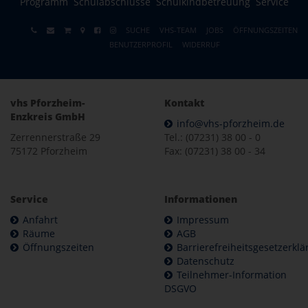
Programm
Schulabschlüsse
Schulkindbetreuung
Service
SUCHE
VHS-TEAM
JOBS
ÖFFNUNGSZEITEN
BENUTZERPROFIL
WIDERRUF
vhs Pforzheim-
Kontakt
Enzkreis GmbH
info@vhs-pforzheim.de
Zerrennerstraße 29
Tel.: (07231) 38 00 - 0
75172 Pforzheim
Fax: (07231) 38 00 - 34
Service
Informationen
Anfahrt
Impressum
Räume
AGB
Öffnungszeiten
Barrierefreiheitsgesetzerkl
Datenschutz
Teilnehmer-Information
DSGVO