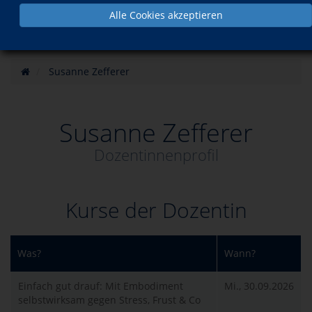
Alle Cookies akzeptieren
Susanne Zefferer
Susanne Zefferer
Dozentinnenprofil
Kurse der Dozentin
Was?
Wann?
Einfach gut drauf: Mit Embodiment
Mi., 30.09.2026
selbstwirksam gegen Stress, Frust & Co