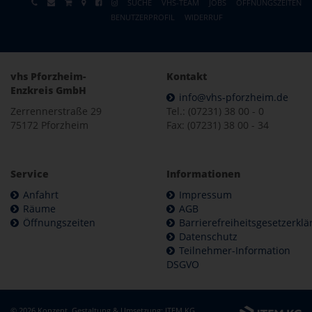
SUCHE
VHS-TEAM
JOBS
ÖFFNUNGSZEITEN
BENUTZERPROFIL
WIDERRUF
vhs Pforzheim-
Kontakt
Enzkreis GmbH
info@vhs-pforzheim.de
Zerrennerstraße 29
Tel.: (07231) 38 00 - 0
75172 Pforzheim
Fax: (07231) 38 00 - 34
Service
Informationen
Anfahrt
Impressum
Räume
AGB
Öffnungszeiten
Barrierefreiheitsgesetzerkl
Datenschutz
Teilnehmer-Information
DSGVO
© 2026 Konzept, Gestaltung & Umsetzung:
ITEM KG