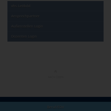
vhs-Leitbild
Ansprechpartner
Außenstellen Login
Dozenten Login
NACH OBEN
Beruf/EDV