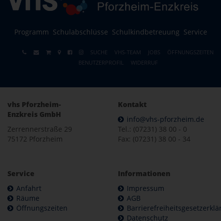
Programm
Schulabschlüsse
Schulkindbetreuung
Service
SUCHE
VHS-TEAM
JOBS
ÖFFNUNGSZEITEN
BENUTZERPROFIL
WIDERRUF
vhs Pforzheim-
Kontakt
Enzkreis GmbH
info@vhs-pforzheim.de
Zerrennerstraße 29
Tel.: (07231) 38 00 - 0
75172 Pforzheim
Fax: (07231) 38 00 - 34
Service
Informationen
Anfahrt
Impressum
Räume
AGB
Öffnungszeiten
Barrierefreiheitsgesetzerkl
Datenschutz