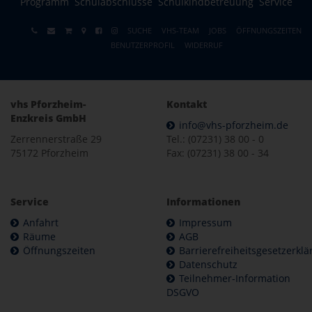
Programm
Schulabschlüsse
Schulkindbetreuung
Service
SUCHE
VHS-TEAM
JOBS
ÖFFNUNGSZEITEN
BENUTZERPROFIL
WIDERRUF
vhs Pforzheim-
Kontakt
Enzkreis GmbH
info@vhs-pforzheim.de
Zerrennerstraße 29
Tel.: (07231) 38 00 - 0
75172 Pforzheim
Fax: (07231) 38 00 - 34
Service
Informationen
Anfahrt
Impressum
Räume
AGB
Öffnungszeiten
Barrierefreiheitsgesetzerkl
Datenschutz
Teilnehmer-Information
DSGVO