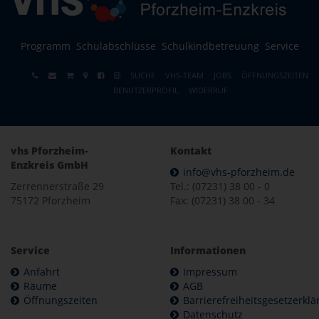
Programm
Schulabschlüsse
Schulkindbetreuung
Service
SUCHE
VHS-TEAM
JOBS
ÖFFNUNGSZEITEN
BENUTZERPROFIL
WIDERRUF
vhs Pforzheim-
Kontakt
Enzkreis GmbH
info@vhs-pforzheim.de
Zerrennerstraße 29
Tel.: (07231) 38 00 - 0
75172 Pforzheim
Fax: (07231) 38 00 - 34
Service
Informationen
Anfahrt
Impressum
Räume
AGB
Öffnungszeiten
Barrierefreiheitsgesetzerkl
Datenschutz