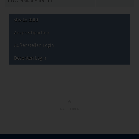
Großleinwand im CCP
vhs-Leitbild
Ansprechpartner
Außenstellen Login
Dozenten Login
NACH OBEN