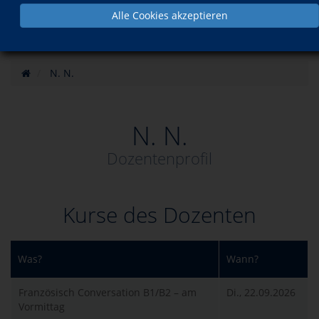
Alle Cookies akzeptieren
N. N.
N. N.
Dozentenprofil
Kurse des Dozenten
Was?
Wann?
Französisch Conversation B1/B2 – am
Di., 22.09.2026
Vormittag