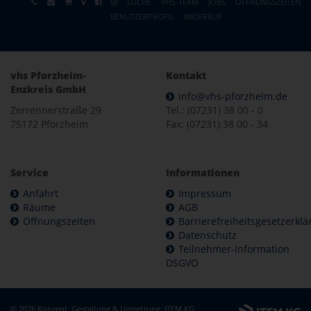
SUCHE
VHS-TEAM
JOBS
ÖFFNUNGSZEITEN
BENUTZERPROFIL
WIDERRUF
vhs Pforzheim-
Kontakt
Enzkreis GmbH
info@vhs-pforzheim.de
Zerrennerstraße 29
Tel.: (07231) 38 00 - 0
75172 Pforzheim
Fax: (07231) 38 00 - 34
Service
Informationen
Anfahrt
Impressum
Räume
AGB
Öffnungszeiten
Barrierefreiheitsgesetzerkl
Datenschutz
Teilnehmer-Information
DSGVO
© 2026 Konzept, Gestaltung & Umsetzung:
ITEM KG