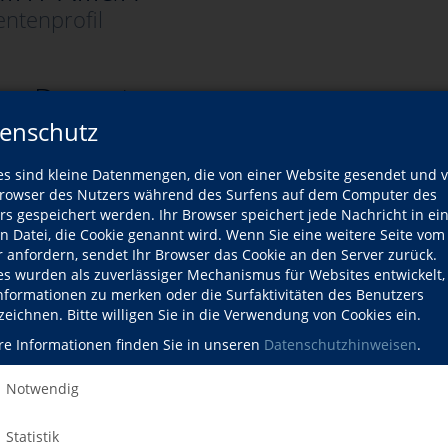
ntenprofil
es Dozenten
enschutz
Wann?
es sind kleine Datenmengen, die von einer Website gesendet und 
owser des Nutzers während des Surfens auf dem Computer des
Fr., 21.08.2026
rs gespeichert werden. Ihr Browser speichert jede Nachricht in ei
en Datei, die Cookie genannt wird. Wenn Sie eine weitere Seite vom
Fr., 20.11.2026
r anfordern, sendet Ihr Browser das Cookie an den Server zurück.
es wurden als zuverlässiger Mechanismus für Websites entwickelt
Fr., 15.01.2027
Informationen zu merken oder die Surfaktivitäten des Benutzers
zeichnen. Bitte willigen Sie in die Verwendung von Cookies ein.
Fr., 29.01.2027
re Informationen finden Sie in unseren
Datenschutzhinweisen
.
Notwendig
Statistik