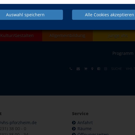
NACH OBEN
Auswahl speichern
Alle Cookies akzeptieren
Kultur/Gestalten
Allgemeinbildung
junge vhs
Programm
SUCHE
VHS-
t
Service
@vhs-pforzheim.de
Anfahrt
7231) 38 00 - 0
Räume
231) 38 00 - 34
Öffnungszeiten