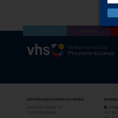
Beruf/EDV
Sprachen
vhs Pforzheim-Enzkreis GmbH
Kontak
Zerrennerstraße 29
info
75172 Pforzheim
Tel.: (0
Fax: (07