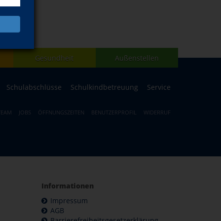
Gesundheit
Außenstellen
Schulabschlüsse
Schulkindbetreuung
Service
TEAM
JOBS
ÖFFNUNGSZEITEN
BENUTZERPROFIL
WIDERRUF
Informationen
Impressum
AGB
Barrierefreiheitsgesetzerklärung