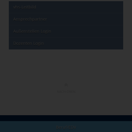
vhs-Leitbild
Ansprechpartner
Außenstellen Login
Dozenten Login
NACH OBEN
Beruf/EDV