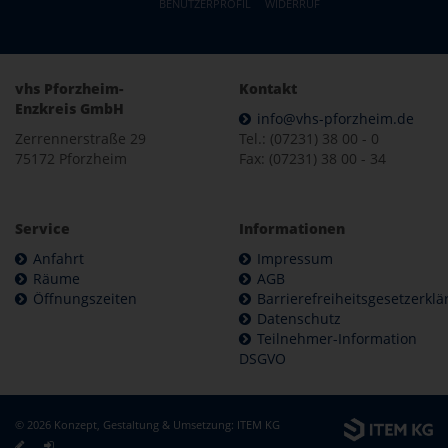
BENUTZERPROFIL
WIDERRUF
vhs Pforzheim-
Kontakt
Enzkreis GmbH
info@vhs-pforzheim.de
Zerrennerstraße 29
Tel.: (07231) 38 00 - 0
75172 Pforzheim
Fax: (07231) 38 00 - 34
Service
Informationen
Anfahrt
Impressum
Räume
AGB
Öffnungszeiten
Barrierefreiheitsgesetzerkl
Datenschutz
Teilnehmer-Information
DSGVO
© 2026 Konzept, Gestaltung & Umsetzung:
ITEM KG