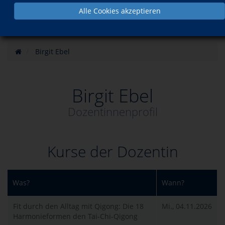
Alle Cookies akzeptieren
Birgit Ebel
Birgit Ebel
Dozentinnenprofil
Kurse der Dozentin
Was?
Wann?
Fit durch den Alltag mit Qigong: Die 18
Mi., 04.11.2026
Harmonieformen den Tai-Chi-Qigong