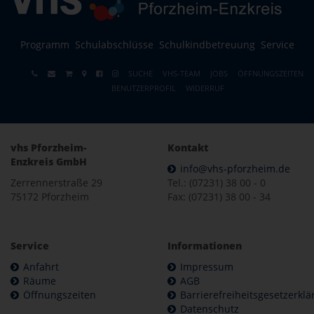
Programm
Schulabschlüsse
Schulkindbetreuung
Service
SUCHE
VHS-TEAM
JOBS
ÖFFNUNGSZEITEN
BENUTZERPROFIL
WIDERRUF
vhs Pforzheim-
Kontakt
Enzkreis GmbH
info@vhs-pforzheim.de
Zerrennerstraße 29
Tel.: (07231) 38 00 - 0
75172 Pforzheim
Fax: (07231) 38 00 - 34
Service
Informationen
Anfahrt
Impressum
Räume
AGB
Öffnungszeiten
Barrierefreiheitsgesetzerkl
Datenschutz