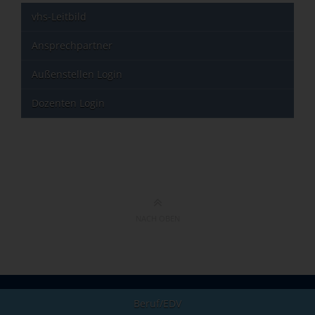
vhs-Leitbild
Ansprechpartner
Außenstellen Login
Dozenten Login
NACH OBEN
Beruf/EDV