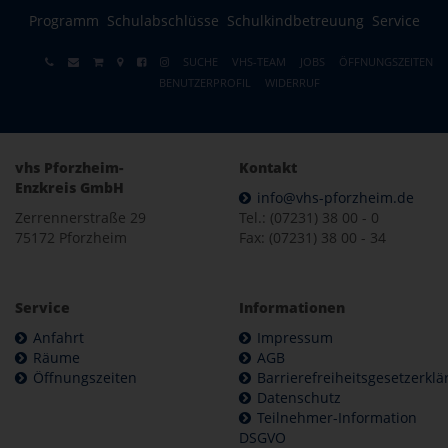
Programm
Schulabschlüsse
Schulkindbetreuung
Service
SUCHE
VHS-TEAM
JOBS
ÖFFNUNGSZEITEN
BENUTZERPROFIL
WIDERRUF
vhs Pforzheim-
Kontakt
Enzkreis GmbH
info@vhs-pforzheim.de
Zerrennerstraße 29
Tel.: (07231) 38 00 - 0
75172 Pforzheim
Fax: (07231) 38 00 - 34
Service
Informationen
Anfahrt
Impressum
Räume
AGB
Öffnungszeiten
Barrierefreiheitsgesetzerkl
Datenschutz
Teilnehmer-Information
DSGVO