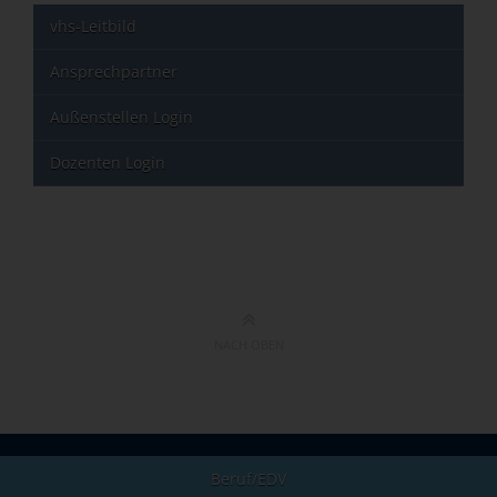
vhs-Leitbild
Ansprechpartner
Außenstellen Login
Dozenten Login
NACH OBEN
Beruf/EDV