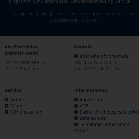
Programm
Schulabschlüsse
Schulkindbetreuung
Service
SUCHE
VHS-TEAM
JOBS
ÖFFNUNGSZEITEN
BENUTZERPROFIL
WIDERRUF
vhs Pforzheim-
Kontakt
Enzkreis GmbH
info@vhs-pforzheim.de
Zerrennerstraße 29
Tel.: (07231) 38 00 - 0
75172 Pforzheim
Fax: (07231) 38 00 - 34
Service
Informationen
Anfahrt
Impressum
Räume
AGB
Öffnungszeiten
Barrierefreiheitsgesetzerkl
Datenschutz
Teilnehmer-Information
DSGVO