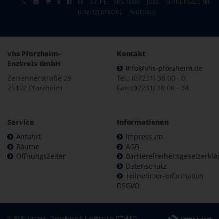
SUCHE
VHS-TEAM
JOBS
ÖFFNUNGSZEITEN
BENUTZERPROFIL
WIDERRUF
vhs Pforzheim-
Kontakt
Enzkreis GmbH
info@vhs-pforzheim.de
Zerrennerstraße 29
Tel.: (07231) 38 00 - 0
75172 Pforzheim
Fax: (07231) 38 00 - 34
Service
Informationen
Anfahrt
Impressum
Räume
AGB
Öffnungszeiten
Barrierefreiheitsgesetzerkl
Datenschutz
Teilnehmer-Information
DSGVO
© 2026 Konzept, Gestaltung & Umsetzung:
ITEM KG