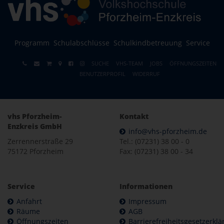
Programm
Schulabschlüsse
Schulkindbetreuung
Service
SUCHE
VHS-TEAM
JOBS
ÖFFNUNGSZEITEN
BENUTZERPROFIL
WIDERRUF
vhs Pforzheim-
Kontakt
Enzkreis GmbH
info@vhs-pforzheim.de
Zerrennerstraße 29
Tel.: (07231) 38 00 - 0
75172 Pforzheim
Fax: (07231) 38 00 - 34
Service
Informationen
Anfahrt
Impressum
Räume
AGB
Öffnungszeiten
Barrierefreiheitsgesetzerkl