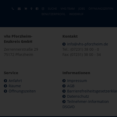
SUCHE
VHS-TEAM
JOBS
ÖFFNUNGSZEITEN
BENUTZERPROFIL
WIDERRUF
vhs Pforzheim-
Kontakt
Enzkreis GmbH
info@vhs-pforzheim.de
Zerrennerstraße 29
Tel.: (07231) 38 00 - 0
75172 Pforzheim
Fax: (07231) 38 00 - 34
Service
Informationen
Anfahrt
Impressum
Räume
AGB
Öffnungszeiten
Barrierefreiheitsgesetzerkl
Datenschutz
Teilnehmer-Information
DSGVO