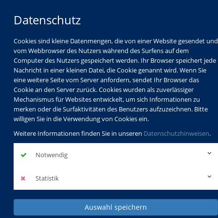
Datenschutz
Cookies sind kleine Datenmengen, die von einer Website gesendet und
vom Webbrowser des Nutzers während des Surfens auf dem
Computer des Nutzers gespeichert werden. Ihr Browser speichert jede
Nachricht in einer kleinen Datei, die Cookie genannt wird. Wenn Sie
eine weitere Seite vom Server anfordern, sendet Ihr Browser das
Cookie an den Server zurück. Cookies wurden als zuverlässiger
Mechanismus für Websites entwickelt, um sich Informationen zu
Programm
Schulabschlüsse
merken oder die Surfaktivitäten des Benutzers aufzuzeichnen. Bitte
Schulkindbetreuung
Service
willigen Sie in die Verwendung von Cookies ein.
Weitere Informationen finden Sie in unseren
Datenschutzhinweisen
.
Notwendig
Statistik
Sommerferienprogramm 2026
Sommer, Sonne, neue Abenteuer!
mehr erfahren
Auswahl speichern