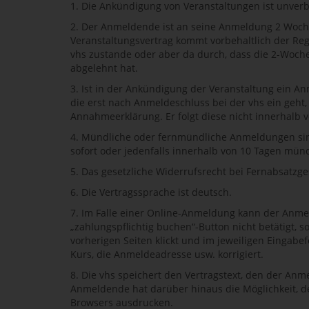
1. Die Ankündigung von Veranstaltungen ist unverb
2. Der Anmeldende ist an seine Anmeldung 2 Woch
Veranstaltungsvertrag kommt vorbehaltlich der R
vhs zustande oder aber da durch, dass die 2-Wochen
abgelehnt hat.
3. Ist in der Ankündigung der Veranstaltung ein 
die erst nach Anmeldeschluss bei der vhs ein geht
Annahmeerklärung. Er folgt diese nicht innerhalb 
4. Mündliche oder fernmündliche Anmeldungen sind
sofort oder jedenfalls innerhalb von 10 Tagen mü
5. Das gesetzliche Widerrufsrecht bei Fernabsatzg
6. Die Vertragssprache ist deutsch.
7. Im Falle einer Online-Anmeldung kann der Anme
„zahlungspflichtig buchen“-Button nicht betätigt, 
vorherigen Seiten klickt und im jeweiligen Einga
Kurs, die Anmeldeadresse usw. korrigiert.
8. Die vhs speichert den Vertragstext, den der An
Anmeldende hat darüber hinaus die Möglichkeit, de
Browsers ausdrucken.