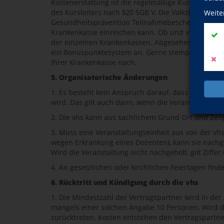
Kostenerstattung ist die regelmäßige Kursteilnah
des Kursleiters nach §20 SGB V. Die Volkshochschul
Weite
Gesundheitsprävention Teilnahmebescheinigungen 
Krankenkasse einreichen kann. Ob und in welcher H
der einzelnen Krankenkassen. Abgesehen von der 
ein Bonuspunktesystem an. Gerne stempeln wir Ihne
Ihrer Krankenkasse nach.
5. Organisatorische Änderungen
1. Es besteht kein Anspruch darauf, dass eine Ve
wird. Das gilt auch dann, wenn die Veranstaltung
2. Die vhs kann aus sachlichem Grund Ort und Zeit
3. Muss eine Veranstaltungseinheit aus von der vhs
wegen Erkrankung eines Dozenten), kann sie nachge
Wird die Veranstaltung nicht nachgeholt, gilt Ziffe
4. An gesetzlichen oder kirchlichen Feiertagen find
6. Rücktritt und Kündigung durch die vhs
1. Die Mindestzahl der Vertragspartner wird in de
mangels einer solchen Angabe 10 Personen. Wird di
zurücktreten. Kosten entstehen den Vertragspartne