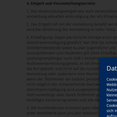
4. Entgelt und Veranstaltungstermin
1. Das Veranstaltungsentgelt wie auch Veranstaltu
Anmeldung aktuellen Ankündigung der vhs (Programm
2. Das Entgelt soll mit der Anmeldung bezahlt werd
wird bei Ablehnung der Anmeldung in voller Höhe z
3. Ermäßigung: Gegen persönliche Vorlage eines 
Gebührenermäßigung gewährt: Von 20% für Schüler
Zivildienstleistende sowie Au-pair-Jugendliche und
Auszubildenden und Studenten gilt diese Ermäßigun
Leistungsempfänger nach SGB II (Arbeitslosengeld 2
Asylbewerberleistungsgesetz, es sei denn, es lieg
Dat
die Kursgebühr und nicht auf die zusätzliche Geb
Anmeldung oder spätestens eine Woche nach Anme
wenn der Teilnehmer die Gebühr persönlich trägt. 
Cooki
nicht möglich.Der entsprechende Nachweis ist für 
Webbr
Gebührenermäßigung sind ausgenommen: Veranstalt
Nutze
mehrsemestrige oder durch Drittmittel geförderte 
klein
verbilligte Sonderprogramme und alle Abendschul
Serve
Cooki
4. Die Krankenkassen erstatten ganz oder teilweis
sich 
Jeder Versicherte kann pro Jahr maximal zwei Kur
aufzu