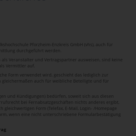
olkshochschule Pforzheim-Enzkreis GmbH (vhs), auch für
mittlung durchgeführt werden.
n als Veranstalter und Vertragspartner ausweisen, sind keine
ls Vermittler auf.
che Form verwendet wird, geschieht das lediglich zur
 gleichermaßen auch für weibliche Beteiligte und für
ngen und Kündigungen) bedürfen, soweit sich aus diesen
fsrecht bei Fernabsatzgeschäften nichts anderes ergibt,
h gleichwertigen Form (Telefax, E-Mail, Login- /Homepage
form, wenn eine nicht unterschriebene Formularbestätigung
rag