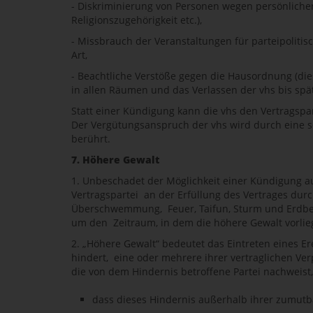
- Diskriminierung von Personen wegen persönlicher 
Religionszugehörigkeit etc.),
- Missbrauch der Veranstaltungen für parteipolitis
Art,
- Beachtliche Verstöße gegen die Hausordnung (die
in allen Räumen und das Verlassen der vhs bis spä
Statt einer Kündigung kann die vhs den Vertragspa
Der Vergütungsanspruch der vhs wird durch eine s
berührt.
7. Höhere Gewalt
1. Unbeschadet der Möglichkeit einer Kündigung au
Vertragspartei an der Erfüllung des Vertrages du
Überschwemmung, Feuer, Taifun, Sturm und Erdbeben,
um den Zeitraum, in dem die höhere Gewalt vorlieg
2. „Höhere Gewalt“ bedeutet das Eintreten eines E
hindert, eine oder mehrere ihrer vertraglichen Ve
die von dem Hindernis betroffene Partei nachweist,
dass dieses Hindernis außerhalb ihrer zumutba