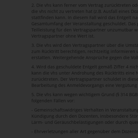
2. Die vhs kann ferner vom Vertrag zurücktreten o
die vhs nicht zu vertreten hat (z.B. Ausfall eines D
stattfinden kann. In diesem Fall wird das Entgelt 
Gesamtumfang der Veranstaltung geschuldet. Das g
Teilleistung für den Vertragspartner unzumutbar w
Vertragspartner ohne Wert ist.
3. Die vhs wird den Vertragspartner über die Ums
zum Rücktritt berechtigen, rechtzeitig informieren 
erstatten. Weitergehende Ansprüche gegen die Vol
4. Wird das geschuldete Entgelt gemäß Ziffer 4 nic
kann die vhs unter Androhung des Rücktritts eine 
zurücktreten. Der Vertragspartner schuldet in dies
Bearbeitung des Anmeldevorgangs eine Vergütung v
5. Die vhs kann wegen wichtigem Grund (§ 314 BGB)
folgenden Fällen vor:
- Gemeinschaftswidriges Verhalten in Veranstalt
Kündigung durch den Dozenten, insbesondere Störu
Lärm- und Geräuschbelästigungen oder durch queru
- Ehrverletzungen aller Art gegenüber dem Dozente