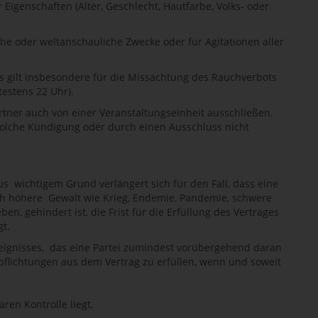
Eigenschaften (Alter, Geschlecht, Hautfarbe, Volks- oder
che oder weltanschauliche Zwecke oder für Agitationen aller
s gilt insbesondere für die Missachtung des Rauchverbots
testens 22 Uhr).
rtner auch von einer Veranstaltungseinheit ausschließen.
olche Kündigung oder durch einen Ausschluss nicht
s wichtigem Grund verlängert sich für den Fall, dass eine
rch höhere Gewalt wie Krieg, Endemie, Pandemie, schwere
 gehindert ist, die Frist für die Erfüllung des Vertrages
t.
reignisses, das eine Partei zumindest vorübergehend daran
rpflichtungen aus dem Vertrag zu erfüllen, wenn und soweit
ren Kontrolle liegt,