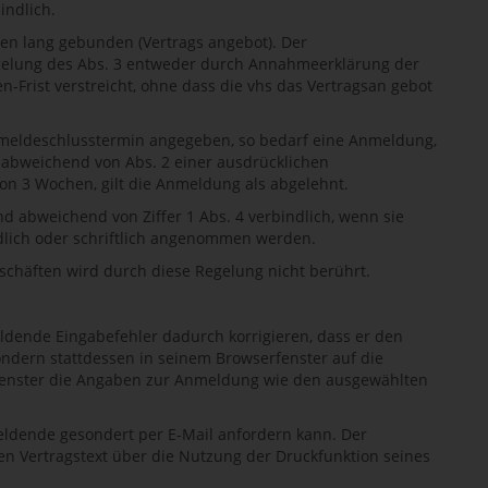
indlich.
en lang gebunden (Vertrags angebot). Der
egelung des Abs. 3 entweder durch Annahmeerklärung der
-Frist verstreicht, ohne dass die vhs das Vertragsan gebot
Anmeldeschlusstermin angegeben, so bedarf eine Anmeldung,
, abweichend von Abs. 2 einer ausdrücklichen
von 3 Wochen, gilt die Anmeldung als abgelehnt.
 abweichend von Ziffer 1 Abs. 4 verbindlich, wenn sie
ndlich oder schriftlich angenommen werden.
eschäften wird durch diese Regelung nicht berührt.
ldende Eingabefehler dadurch korrigieren, dass er den
sondern stattdessen in seinem Browserfenster auf die
befenster die Angaben zur Anmeldung wie den ausgewählten
meldende gesondert per E-Mail anfordern kann. Der
n Vertragstext über die Nutzung der Druckfunktion seines