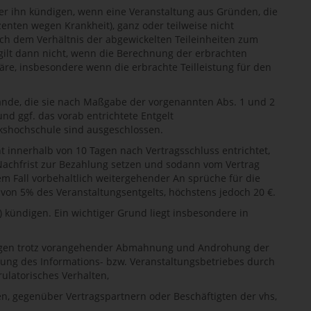
der ihn kündigen, wenn eine Veranstaltung aus Gründen, die
ozenten wegen Krankheit), ganz oder teilweise nicht
nach dem Verhältnis der abgewickelten Teileinheiten zum
ilt dann nicht, wenn die Berechnung der erbrachten
äre, insbesondere wenn die erbrachte Teilleistung für den
tände, die sie nach Maßgabe der vorgenannten Abs. 1 und 2
und ggf. das vorab entrichtete Entgelt
kshochschule sind ausgeschlossen.
ht innerhalb von 10 Tagen nach Vertragsschluss entrichtet,
Nachfrist zur Bezahlung setzen und sodann vom Vertrag
em Fall vorbehaltlich weitergehender An sprüche für die
on 5% des Veranstaltungsentgelts, höchstens jedoch 20 €.
 kündigen. Ein wichtiger Grund liegt insbesondere in
ungen trotz vorangehender Abmahnung und Androhung der
ng des Informations- bzw. Veranstaltungsbetriebes durch
latorisches Verhalten,
n, gegenüber Vertragspartnern oder Beschäftigten der vhs,