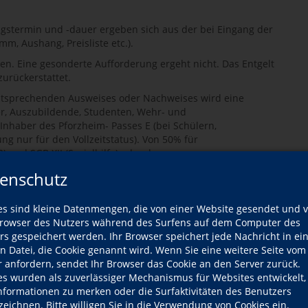
ngstermin und -dauer ergeben sich aus der bei Eingang der
, Aushang, Preisliste etc.).
en. Eine gesonderte Aufforderung ergeht nicht. Das Entgelt
urückerstattet.
entsprechenden Ausweises oder Nachweises wird eine
, Auszubildende, Studenten, Wehr- und
 Inhaber des Pforzheim- Passes E (bei Schülern,
g nur für den Vollzeitstatus). Von 50% für
) und SGB XII (Sozialhilfe) oder dem
t eine Kostenübernahme vor. Die Ermäßigung wird nur auf
enschutz
ühr gewährt. Die Ermäßigung wird nur gewährt, wenn bei
ldung der entsprechende Ausweis vorgelegt wird und
Eine Übertragung in das nächste Semester oder Jahr ist
es sind kleine Datenmengen, die von einer Website gesendet und 
jedes Semester neu zu erbringen. Von der
owser des Nutzers während des Surfens auf dem Computer des
ungen, die als solche gekennzeichnet sind, insbesondere
rs gespeichert werden. Ihr Browser speichert jede Nachricht in ei
Lehrgänge, Exkursionen, Studienfahrten, Studienreisen,
en Datei, die Cookie genannt wird. Wenn Sie eine weitere Seite vom
en. Ermäßigungsgründe können nicht kumuliert werden.
r anfordern, sendet Ihr Browser das Cookie an den Server zurück.
es wurden als zuverlässiger Mechanismus für Websites entwickelt
e die Kursgebühren für Kurse der Gesundheitsprävention.
Informationen zu merken oder die Surfaktivitäten des Benutzers
se bezuschusst bekommen. Voraussetzung für eine
zeichnen. Bitte willigen Sie in die Verwendung von Cookies ein.