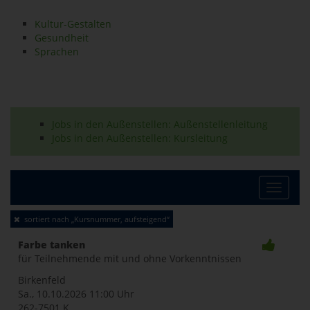
Kultur-Gestalten
Gesundheit
Sprachen
Jobs in den Außenstellen: Außenstellenleitung
Jobs in den Außenstellen: Kursleitung
Toggle
sortiert nach „Kursnummer, aufsteigend“
naviga
Farbe tanken
für Teilnehmende mit und ohne Vorkenntnissen
Birkenfeld
Sa., 10.10.2026
11:00 Uhr
262-7501 K