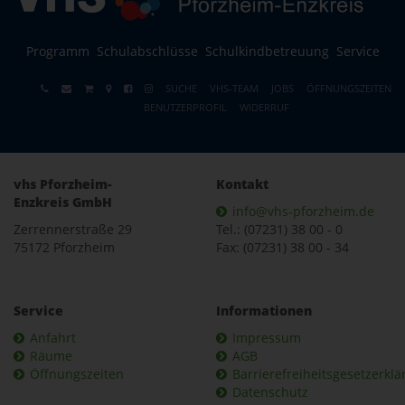
Programm
Schulabschlüsse
Schulkindbetreuung
Service
SUCHE
VHS-TEAM
JOBS
ÖFFNUNGSZEITEN
BENUTZERPROFIL
WIDERRUF
vhs Pforzheim-
Kontakt
Enzkreis GmbH
info@vhs-pforzheim.de
Zerrennerstraße 29
Tel.: (07231) 38 00 - 0
75172 Pforzheim
Fax: (07231) 38 00 - 34
Service
Informationen
Anfahrt
Impressum
Räume
AGB
Öffnungszeiten
Barrierefreiheitsgesetzerkl
Datenschutz