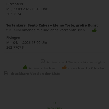
Birkenfeld
Mi., 23.09.2026
19:15 Uhr
262-7534
Tortenkurs: Bento Cakes – kleine Torte, große Kunst
für Teilnehmende mit und ohne Vorkenntnissen
Eisingen
Mi., 04.11.2026
18:00 Uhr
262-7707 K
Der Kurs ist voll, Warteliste ist aber möglich.
Der Kurs ist buchbar!
Nur noch wenige Plätze frei!
druckbare Version der Liste
NACH OBEN