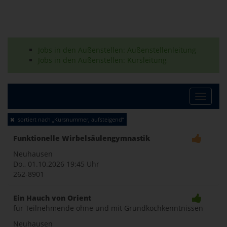
Jobs in den Außenstellen: Außenstellenleitung
Jobs in den Außenstellen: Kursleitung
Toggle
sortiert nach „Kursnummer, aufsteigend“
naviga
Funktionelle Wirbelsäulengymnastik
Neuhausen
Do., 01.10.2026
19:45 Uhr
262-8901
Ein Hauch von Orient
für Teilnehmende ohne und mit Grundkochkenntnissen
Neuhausen