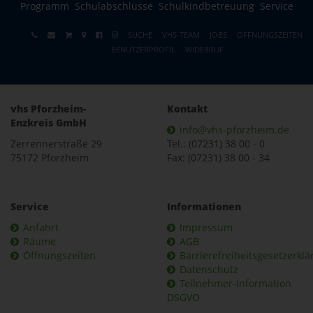
Programm
Schulabschlüsse
Schulkindbetreuung
Service
SUCHE
VHS-TEAM
JOBS
ÖFFNUNGSZEITEN
BENUTZERPROFIL
WIDERRUF
vhs Pforzheim-
Kontakt
Enzkreis GmbH
info@vhs-pforzheim.de
Zerrennerstraße 29
Tel.: (07231) 38 00 - 0
75172 Pforzheim
Fax: (07231) 38 00 - 34
Service
Informationen
Anfahrt
Impressum
Räume
AGB
Öffnungszeiten
Barrierefreiheitsgesetzerkl
Datenschutz
Teilnehmer-Information
DSGVO