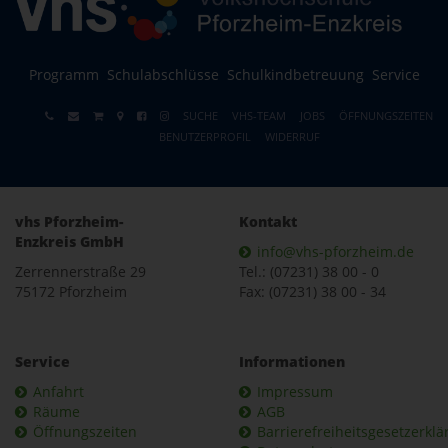
Programm
Schulabschlüsse
Schulkindbetreuung
Service
SUCHE
VHS-TEAM
JOBS
ÖFFNUNGSZEITEN
BENUTZERPROFIL
WIDERRUF
vhs Pforzheim-
Kontakt
Enzkreis GmbH
info@vhs-pforzheim.de
Zerrennerstraße 29
Tel.: (07231) 38 00 - 0
75172 Pforzheim
Fax: (07231) 38 00 - 34
Service
Informationen
Anfahrt
Impressum
Räume
AGB
Öffnungszeiten
Barrierefreiheitsgesetzerkl