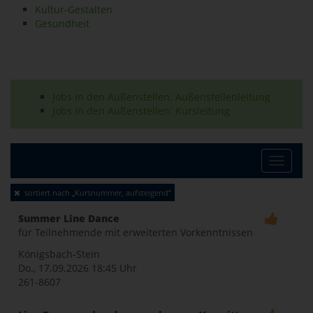
Kultur-Gestalten
Gesundheit
Jobs in den Außenstellen: Außenstellenleitung
Jobs in den Außenstellen: Kursleitung
Toggle
sortiert nach „Kursnummer, aufsteigend“
naviga
Summer Line Dance
für Teilnehmende mit erweiterten Vorkenntnissen
Königsbach-Stein
Do., 17.09.2026
18:45 Uhr
261-8607