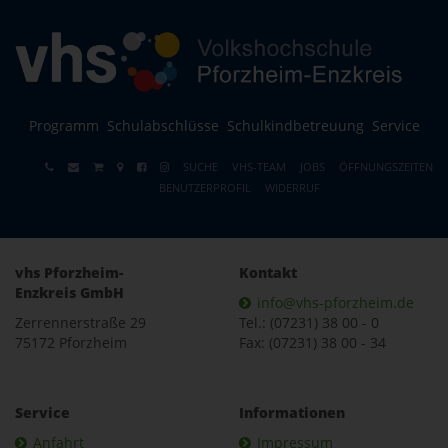
Programm
Schulabschlüsse
Schulkindbetreuung
Service
SUCHE
VHS-TEAM
JOBS
ÖFFNUNGSZEITEN
BENUTZERPROFIL
WIDERRUF
vhs Pforzheim-
Kontakt
Enzkreis GmbH
info@vhs-pforzheim.de
Zerrennerstraße 29
Tel.: (07231) 38 00 - 0
75172 Pforzheim
Fax: (07231) 38 00 - 34
Service
Informationen
Anfahrt
Impressum