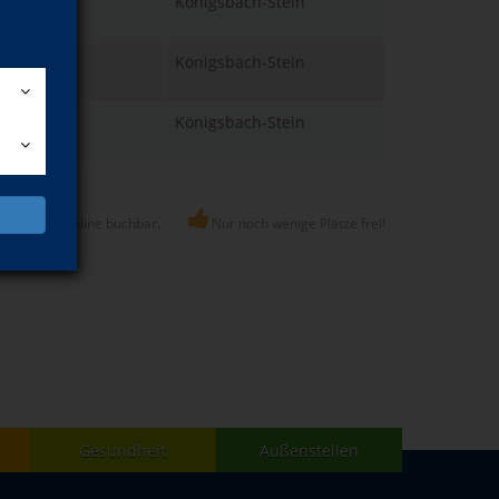
 13.01.2027
Königsbach-Stein
 Uhr
 15.10.2026
Königsbach-Stein
 Uhr
25.09.2026
Königsbach-Stein
 Uhr
s ist nicht online buchbar.
Nur noch wenige Plätze frei!
Gesundheit
Außenstellen