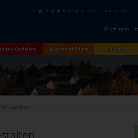
SUCHE
VHSTEAM
ÖFFNUNGSZEITEN
JOBS
Programm
S
Kultur/Gestalten
Allgemeinbildung
junge vhs
ltur-Gestalten
stalten