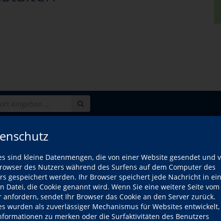
enschutz
Wan
es sind kleine Datenmengen, die von einer Website gesendet und 
owser des Nutzers während des Surfens auf dem Computer des
 Dance
Do.,
rs gespeichert werden. Ihr Browser speichert jede Nachricht in ei
e mit erweiterten Vorkenntnissen
18:45
en Datei, die Cookie genannt wird. Wenn Sie eine weitere Seite vom
nd anderes mehr – am Vormittag
Mi.,
r anfordern, sendet Ihr Browser das Cookie an den Server zurück.
e mit Vorkenntnissen
10:00
es wurden als zuverlässiger Mechanismus für Websites entwickelt
Informationen zu merken oder die Surfaktivitäten des Benutzers