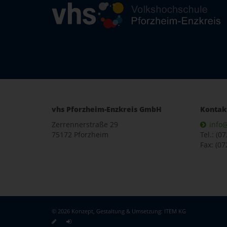
vhs Pforzheim-Enzkreis GmbH
Kontak
Zerrennerstraße 29
info
75172 Pforzheim
Tel.: (0
Fax: (07
© 2026 Konzept, Gestaltung & Umsetzung:
ITEM KG