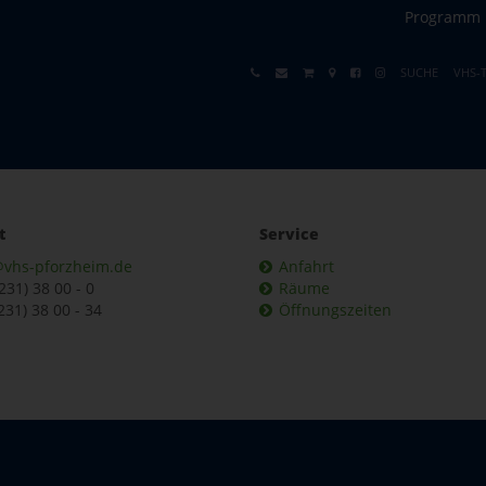
Programm
SUCHE
VHS-
t
Service
@vhs-pforzheim.de
Anfahrt
7231) 38 00 - 0
Räume
231) 38 00 - 34
Öffnungszeiten