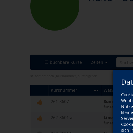
buchbare Kurse
Zeiten
sortiert nach „Kursnummer, aufsteigend“
Dat
Kursnummer
Was?
Cooki
Webbr
261-8607
Summer Line
Nutze
für Teilnehmend
klein
262-8601 a
Line Dance u
Serve
für Teilnehmend
Cooki
sich 