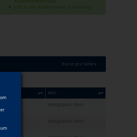
Außenstellenleitung
Jobs in den Außenstellen: Kursleitung
Kurse pro Seite
n?
Wo?
vom
 17.09.2026
Königsbach-Stein
ner
 Uhr
 23.09.2026
Königsbach-Stein
 Uhr
, um