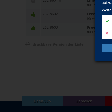
262-8601 b
Line Dance u
aufzu
für Teilnehmend
Weite
262-8602
Free Line Da
für weit Fortges
262-8603
Free Line Da
für Fortgeschrit
druckbare Version der Liste
Beruf/EDV
Sprachen