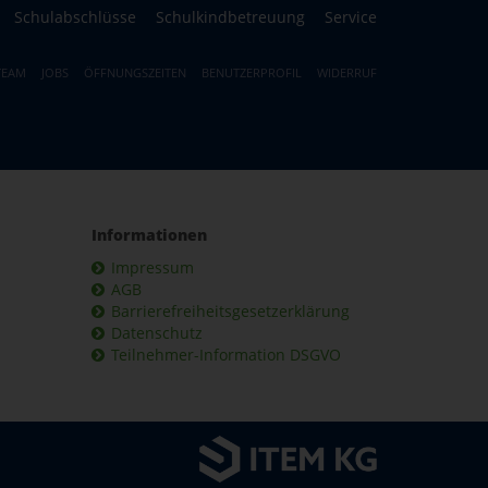
Schulabschlüsse
Schulkindbetreuung
Service
TEAM
JOBS
ÖFFNUNGSZEITEN
BENUTZERPROFIL
WIDERRUF
Informationen
Impressum
AGB
Barrierefreiheitsgesetzerklärung
Datenschutz
Teilnehmer-Information DSGVO