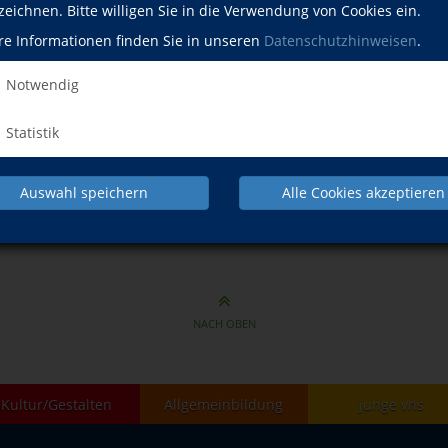
nd anderes mehr – am Vormittag
Mi.,
zeichnen. Bitte willigen Sie in die Verwendung von Cookies ein.
e mit Vorkenntnissen
10:00
re Informationen finden Sie in unseren
Datenschutzhinweisen
.
nce
Do.,
chrittene
18:45
Notwendig
nce
Fr., 
tene 50plus
09:45
Statistik
Auswahl speichern
Alle Cookies akzeptieren
Der Kurs ist buchbar!
Dieser Kur
NACH OBEN
Kultur/Gestalten
Allgemeinbildung
junge vhs