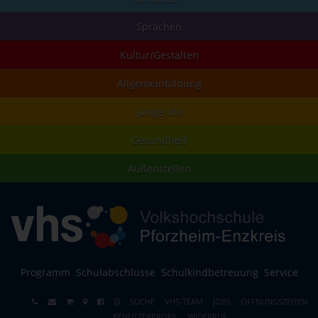
Sprachen
Kultur/Gestalten
Allgemeinbildung
junge vhs
Gesundheit
Außenstellen
Programm
Schulabschlüsse
Schulkindbetreuung
Service
SUCHE
VHS-TEAM
JOBS
ÖFFNUNGSZEITEN
BENUTZERPROFIL
WIDERRUF