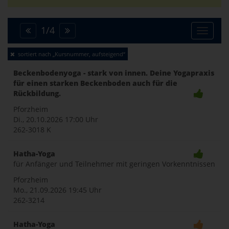
1
/
4
Toggle
sortiert nach „Kursnummer, aufsteigend“
naviga
Beckenbodenyoga - stark von innen. Deine Yogapraxis
für einen starken Beckenboden auch für die
Rückbildung.
Pforzheim
Di., 20.10.2026
17:00 Uhr
262-3018 K
Hatha-Yoga
für Anfänger und Teilnehmer mit geringen Vorkenntnissen
Pforzheim
Mo., 21.09.2026
19:45 Uhr
262-3214
Hatha-Yoga