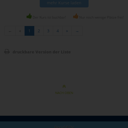
mehr Kurse laden
Der Kurs ist buchbar!
Nur noch wenige Plätze frei!
←
«
1
2
3
4
»
→
druckbare Version der Liste
NACH OBEN
Beruf/EDV