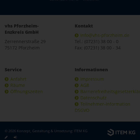
vhs Pforzheim-
Kontakt
Enzkreis GmbH
info@vhs-pforzheim.de
Zerrennerstraße 29
Tel.: (07231) 38 00 - 0
75172 Pforzheim
Fax: (07231) 38 00 - 34
Service
Informationen
Anfahrt
Impressum
Räume
AGB
Öffnungszeiten
Barrierefreiheitsgesetzerkl
Datenschutz
Teilnehmer-Information
DSGVO
© 2026 Konzept, Gestaltung & Umsetzung:
ITEM KG